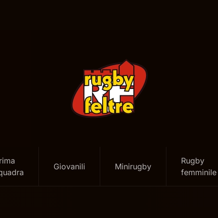
rima
Rugby
Giovanili
Minirugby
quadra
femminile