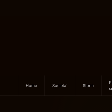
Skip
to
main
content
P
Home
Societa'
Storia
s