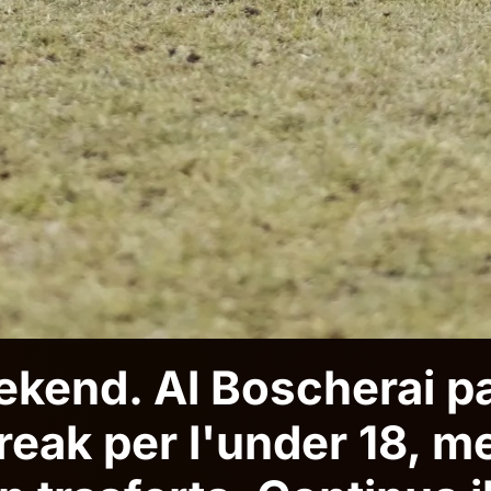
eekend. Al Boscherai p
break per l'under 18, m