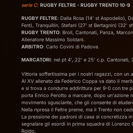
serie C
:
RUGBY FELTRE - RUGBY TRENTO 10-9
RUGBY FELTRE
: Dalla Rosa (14' st Aspodello), D
Fent), Tranquillin, Stefani (27' st Bertagnin) (32'
RUGBY TRENTO
: Broll, Cantonati, Panza, Marcon
Allenatore Massimo Soldani.
ARBITRO
: Carlo Covini di Padova.
MARCATORI
: nel pt 4', 22' e 25' c.p. Cantonati,
Vittoria soffertissima per i nostri ragazzi, con 
Al XV allenato da Federico Coppa va dato il merito 
e si trova a condurre addirittura per 9-0 con tre
porta Enrico Perotto a marcare, dopo un'azione mu
movimento sgusciante, che gli consente di eludere
Nella ripresa il Feltre preme, ma il Trento non c
La pressione dei padroni di casa si concretizza in 
segnalare gli esordi in prima squadra di Lorenzo G
Roldo.