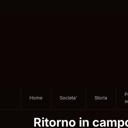
Skip
to
main
content
P
Home
Societa'
Storia
s
Ritorno in campo