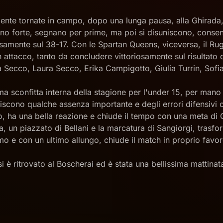
mente tornate in campo, dopo una lunga pausa, alla Ghirada,
no forte, segnano per prime, ma poi si disuniscono, conse
iosamente sul 38-17. Con le Spartan Queens, viceversa, il 
 attacco, tanto da concludere vittoriosamente sul risultato 
a Secco, Laura Secco, Erika Campigotto, Giulia Turrin, Sofi
ima sconfitta interna della stagione per l'under 15, per mano
tiscono qualche assenza importante e degli errori difensivi c
o, ha una bella reazione e chiude il tempo con una meta di 
, un piazzato di Bellani e la marcatura di Sangiorgi, trasfor
o e con un ultimo allungo, chiude il match in proprio favor
si è ritrovato al Boscherai ed è stata una bellissima mattin