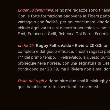
under 18 femminile
: le nostre ragazze sono final
Con la forte formazione padovana le Tigers parto
vantaggio con facilità, per poi concludere vittor
chiude ogni varco e si dimostra pericolosissimo in
Fent, Francesca Celli, Rebecca Dal Farra, Federic
under 15
:
Rugby FeltreValdo - Riviera 20-33
: pr
completa e dal gioco efficace. I nostri ragazzi pa
14' del primo tempo. Il FeltreValdo, a questo punt
proseguie nella ripresa, con una segnatura di Cesa
conducono per 20-19, ma il Riviera non è mai dom
Festa del rugby
: dopo oltre due anni il minirugby 
quei bambini correre spensierati e divertirsi.