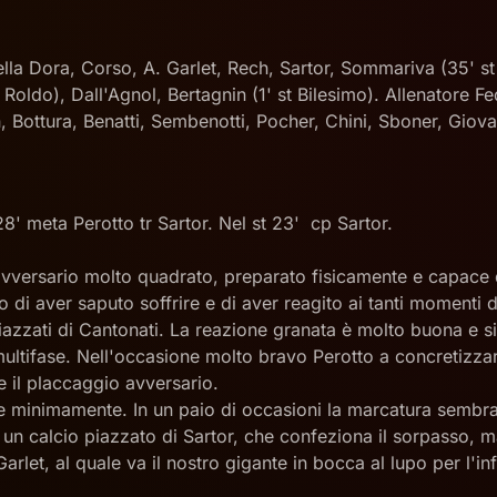
ella Dora, Corso, A. Garlet, Rech, Sartor, Sommariva (35' st D
 st Roldo), Dall'Agnol, Bertagnin (1' st Bilesimo). Allenator
, Bottura, Benatti, Sembenotti, Pocher, Chini, Sboner, Giovan
 28' meta Perotto tr Sartor. Nel st 23' cp Sartor.
un avversario molto quadrato, preparato fisicamente e capace
di aver saputo soffrire e di aver reagito ai tanti momenti di 
 piazzati di Cantonati. La reazione granata è molto buona e 
ltifase. Nell'occasione molto bravo Perotto a concretizzare
 il placcaggio avversario.
ede minimamente. In un paio di occasioni la marcatura sembra
un calcio piazzato di Sartor, che confeziona il sorpasso, ma
arlet, al quale va il nostro gigante in bocca al lupo per l'