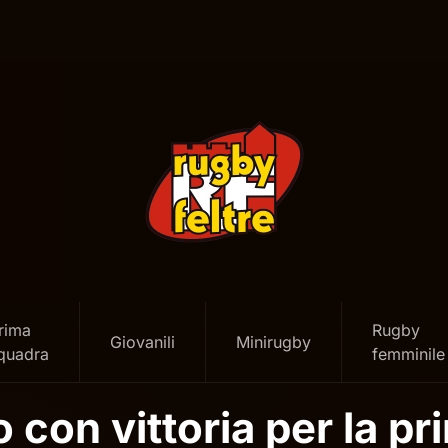
rima
Rugby
Giovanili
Minirugby
quadra
femminile
 con vittoria per la p