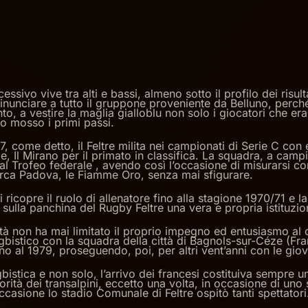
essivo vive tra alti e bassi, almeno sotto il profilo dei risult
inunciare a tutto il gruppone proveniente da Belluno, perch
to, a vestire la maglia gialloblu non solo i giocatori che era
o mosso i primi passi.
, come detto, il Feltre milita nei campionati di Serie C con e
le, Il Mirano per il primato in classifica. La squadra, a camp
al Trofeo federale , avendo così l’occasione di misurarsi con
arca Padova, le Fiamme Oro, senza mai sfigurare.
 ricopre il ruolo di allenatore fino alla stagione 1970/71 e l
 sulla panchina del Rugby Feltre una vera e propria istituzion
tà non ha mai limitato il proprio impegno ed entusiasmo al 
bistico con la squadra della città di Bagnols-sur-Céze (Fran
no al 1979, proseguendo, poi, per altri vent’anni con le giova
ugbistica e non solo, l’arrivo dei francesi costituiva sempre
iorità dei transalpini, eccetto una volta, in occasione di uno
ccasione lo stadio Comunale di Feltre ospitò tanti spettatori