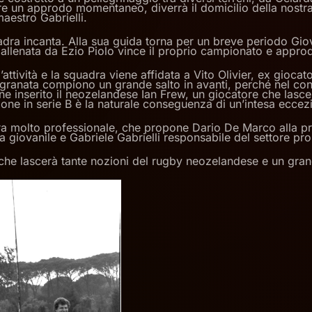
un approdo momentaneo, diverrà il domicilio della nostra s
maestro Gabrielli.
adra incanta. Alla sua guida torna per un breve periodo Giov
allenata da Ezio Piolo vince il proprio campionato e appro
attività e la squadra viene affidata a Vito Olivier, ex gioca
e granata compiono un grande salto in avanti, perché nel con
ne inserito il neozelandese Ian Frew, un giocatore che lasc
ne in serie B è la naturale conseguenza di un’intesa eccez
ttura molto professionale, che propone Dario De Marco alla p
la giovanile e Gabriele Gabrielli responsabile del settore p
, che lascerà tante nozioni del rugby neozelandese e un gra