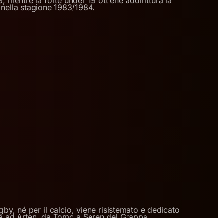
 mentre la forte under 19 ottiene addirittura la
nella stagione 1983/1984.
by, né per il calcio, viene risistemato e dedicato
arda ad Arten, da Tomo a Seren del Grappa,