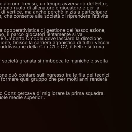
talcrom Treviso, un tempo avversario del Feltre,
oppio ruolo di allenatore e giocatore e per la
 di vertice, ma anche perché inizia a partecipare
he consente alla società di riprendere l’attività
a cooperativistica di gestione dell’associazione,
po, il parco giocatori lentamente si va
1978 Umberto Omodei deve lasciare la direzione
e, finisce la carriera agonistica di tutti i vecchi
divisione della C in C1 e C2, il Feltre si trova
a società granata si rimbocca le maniche e svolta
 può contare sull’ingresso tra le fila dei tecnici
 a formare quel gruppo che per molti anni renderà
vino Conz cercava di migliorare la prima squadra,
uole medie superiori.