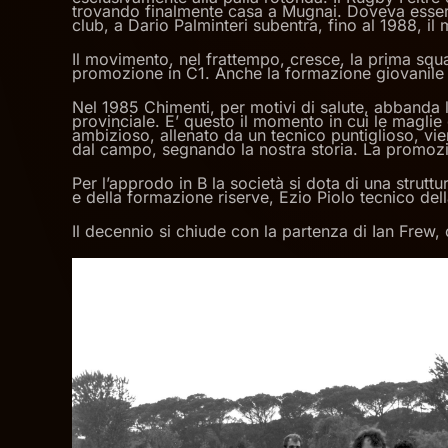
trovando finalmente casa a Mugnai. Doveva essere 
club, a Dario Palminteri subentra, fino al 1988, il 
Il movimento, nel frattempo, cresce, la prima squ
promozione in C1. Anche la formazione giovanile 
Nel 1985 Chimenti, per motivi di salute, abbanda l’
provinciale. E’ questo il momento in cui le magli
ambizioso, allenato da un tecnico puntiglioso, vie
dal campo, segnando la nostra storia. La promozio
Per l’approdo in B la società si dota di una stru
e della formazione riserve, Ezio Piolo tecnico del
Il decennio si chiude con la partenza di Ian Frew