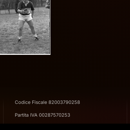
Codice Fiscale 82003790258
Partita IVA 00287570253
Codice società 190776