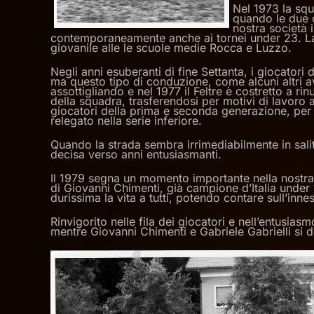
Nel 1973 la squ
quando le due c
nostra società 
contemporaneamente anche ai tornei under 23. La d
giovanile alle le scuole medie Rocca e Luzzo.
Negli anni esuberanti di fine Settanta, i giocator
ma questo tipo di conduzione, come alcuni altri ave
assottigliando e nel 1977 il Feltre è costretto a
della squadra, trasferendosi per motivi di lavoro a
giocatori della prima e seconda generazione, per c
relegato nella serie inferiore.
Quando la strada sembra irrimediabilmente in sali
decisa verso anni entusiasmanti.
Il 1979 segna un momento importante nella nostra s
di Giovanni Chimenti, già campione d’Italia under
durissima la vita a tutti, potendo contare sull’inne
Rinvigorito nelle fila dei giocatori e nell’entusi
mentre Giovanni Chimenti e Gabriele Gabrielli si 