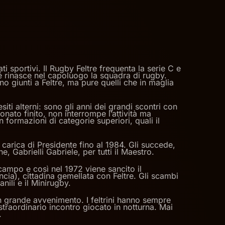
ati sportivi. Il Rugby Feltre frequenta la serie C e
é rinasce nel capoluogo la squadra di rugby.
no giunti a Feltre, ma pure quelli che in maglia
siti alterni: sono gli anni dei grandi scontri con
ionato finito, non interrompe l’attività ma
 formazioni di categorie superiori, quali il
a carica di Presidente fino al 1984. Gli succede,
e, Gabrielli Gabriele, per tutti il Maestro.
campo e così nel 1972 viene sancito il
cia), cittadina gemellata con Feltre. Gli scambi
nili e il Minirugby.
 un grande avvenimento. I feltrini hanno sempre
 straordinario incontro giocato in notturna. Mai
.