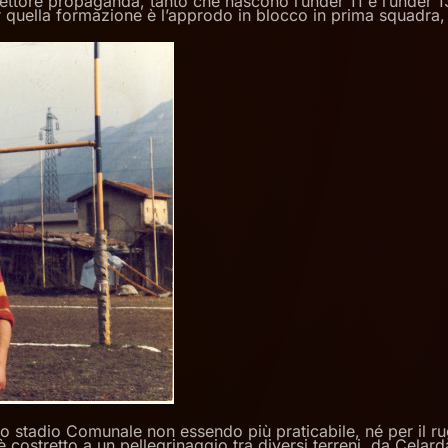
ettore propaganda, tanto che nascono l’under 11 e l’under 13,
quella formazione è l’approdo in blocco in prima squadra, 
o stadio Comunale non essendo più praticabile, né per il rug
 è costretto a un pellegrinaggio tra diversi terreni, da Cel