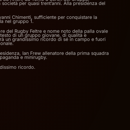
ocietà per quasi trent’anni. Alla presidenza del
anni Chimenti, sufficiente per conquistare la
da nel gruppo 1.
tore del Rugby Feltre e nome noto della palla ovale
testo di un gruppo giovane, di qualità e
erà un grandissimo ricordo di sé in campo e fuori
ionale.
residenza, Ian Frew allenatore della prima squadra
ropaganda e minirugby.
ndissimo ricordo.