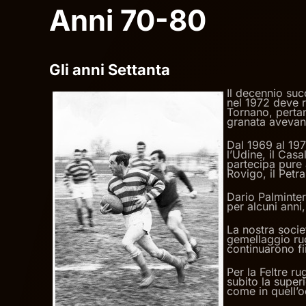
Anni 70-80
Gli anni Settanta
Il decennio succ
nel 1972 deve r
Tornano, pertan
granata avevan
Dal 1969 al 1977
l’Udine, il Casa
partecipa pure 
Rovigo, il Petr
Dario Palminteri
per alcuni anni,
La nostra socie
gemellaggio rug
continuarono fi
Per la Feltre r
subito la super
come in quell’o