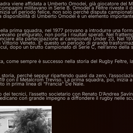
adra viene affidata a Umberto Omodei, già giocatore del Me
ompagini militavano in Serie B. Omodei a Feltre riveste il d
inizia un periodo felice, non solo perché disputa campionati
isponibilità di Umberto Omodei è un elemento importante, c
i della prima squadra, nel 1977 provano a introdurre una form
vano prefigurato, non porta i risultati sperati. Nel frattem
 rinunciare alla partecipazione al campionato Under 23. Nel 
 Vittorio Veneto. E’ questo un periodo di grande trasformazion
ui, dopo un brutto campionato di Serie C, nell’anno della sud
ta, come sempre è successo nella storia del Rugby Feltre, l
toria, perché seppur ripartendo quasi da zero, l’associazione
 19 con il Metalcrom Treviso. La prima squadra, poi, inizia
sto in prima linea di “Francia” De Nale.
asmo dei tecnici, l’assetto societario con Renato D’Andrea Sa
dedicano con grande impegno a diffondere il rugby nelle sc