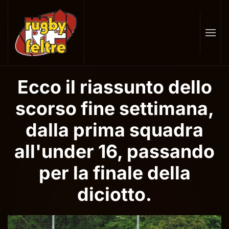
Skip
to
main
content
Ecco il riassunto dello
scorso fine settimana,
dalla prima squadra
all'under 16, passando
per la finale della
diciotto.