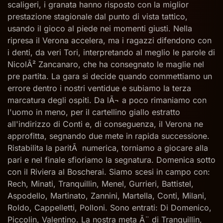
scaligeri, i granata hanno risposto con la miglior
prestazione stagionale dal punto di vista tattico,
usando il gioco al piede nei momenti giusti. Nella
ripresa il Verona accelera, ma i ragazzi difendono con
i denti, da veri Tori, interpretando al meglio le parole di
NicolÃ² Zancanaro, che ha consegnato le maglie nel
pre partita. La gara si decide quando commettiamo un
errore dentro i nostri ventidue e subiamo la terza
marcatura degli ospiti. Da lÃ¬ a poco rimaniamo con
l'uomo in meno, per il cartellino giallo estratto
all'indirizzo di Conti e, di conseguenza, il Verona ne
approfitta, segnando due mete in rapida successione.
Ristabilita la paritÃ numerica, torniamo a giocare alla
pari e nel finale sfioriamo la segnatura. Domenica sotto
con il Riviera al Boscherai. Siamo scesi in campo con:
Rech, Minati, Tranquillin, Menel, Gurrieri, Battistel,
Aspodello, Martinato, Zannini, Martella, Conti, Milani,
Roldo, Cappelletti, Polloni. Sono entrati: Di Domenico,
Piccolin, Valentino. La nostra meta Ã¨ di Tranquillin,