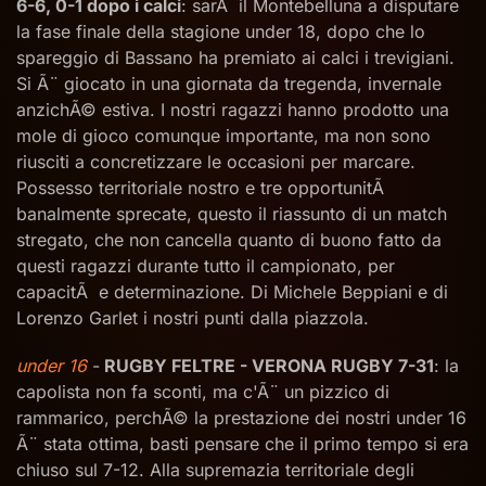
6-6, 0-1 dopo i calci
: sarÃ il Montebelluna a disputare
la fase finale della stagione under 18, dopo che lo
spareggio di Bassano ha premiato ai calci i trevigiani.
Si Ã¨ giocato in una giornata da tregenda, invernale
anzichÃ© estiva. I nostri ragazzi hanno prodotto una
mole di gioco comunque importante, ma non sono
riusciti a concretizzare le occasioni per marcare.
Possesso territoriale nostro e tre opportunitÃ
banalmente sprecate, questo il riassunto di un match
stregato, che non cancella quanto di buono fatto da
questi ragazzi durante tutto il campionato, per
capacitÃ e determinazione. Di Michele Beppiani e di
Lorenzo Garlet i nostri punti dalla piazzola.
under 16
-
RUGBY FELTRE - VERONA RUGBY 7-31
: la
capolista non fa sconti, ma c'Ã¨ un pizzico di
rammarico, perchÃ© la prestazione dei nostri under 16
Ã¨ stata ottima, basti pensare che il primo tempo si era
chiuso sul 7-12. Alla supremazia territoriale degli