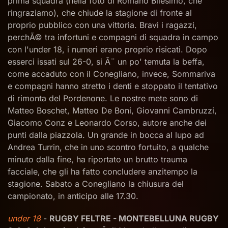
prima squadra (nella foto di Romano Bilesimo, che
ringraziamo), che chiude la stagione di fronte al
proprio pubblico con una vittoria. Bravi i ragazzi,
perchÃ© tra infortuni e compagni di squadra in campo
con l'under 18, i numeri erano proprio risicati. Dopo
esserci issati sul 26-0, si Ã¨ un po' temuta la beffa,
come accaduto con il Conegliano, invece, Sommariva
e compagni hanno stretto i denti e stoppato il tentativo
di rimonta del Pordenone. Le nostre mete sono di
Matteo Boschet, Matteo De Boni, Giovanni Cambruzzi,
Giacomo Conz e Leonardo Corso, autore anche dei
punti dalla piazzola. Un grande in bocca al lupo ad
Andrea Turrin, che in uno scontro fortuito, a qualche
minuto dalla fine, ha riportato un brutto trauma
facciale, che gli ha fatto concludere anzitempo la
stagione. Sabato a Conegliano la chiusura del
campionato, in anticipo alle 17.30.
under 18
-
RUGBY FELTRE - MONTEBELLUNA RUGBY