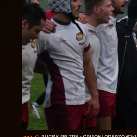
serie C
:
RUGBY FELTRE - GRIFONI ODERZO 62-1