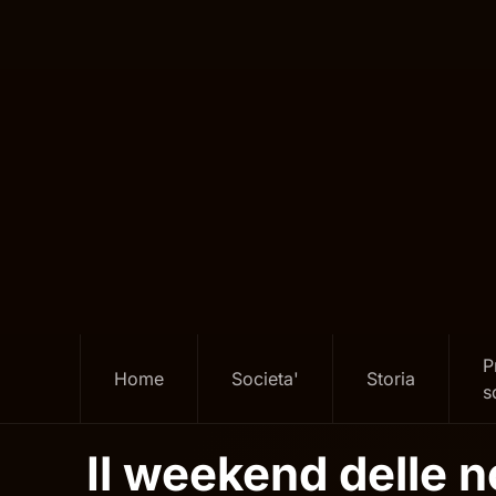
Skip
to
main
content
P
Home
Societa'
Storia
s
Il weekend delle no