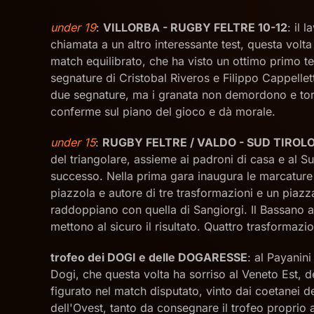
under 19
:
VILLORBA - RUGBY FELTRE 10-12
: il 
chiamata a un altro interessante test, questa volta
match equilibrato, che ha visto un ottimo primo te
segnature di Cristobal Riveros e Filippo Cappellet
due segnature, ma i granata non demordono e torn
conferme sul piano del gioco e dà morale.
under 15
:
RUGBY FELTRE / VALDO - SUD TIROL
del triangolare, assieme ai padroni di casa e al S
successo. Nella prima gara inaugura le marcature 
piazzola e autore di tre trasformazioni e un piazz
raddoppiano con quella di Sangiorgi. Il Bassano a
mettono al sicuro il risultato. Quattro trasformazio
trofeo dei DOGI e delle DOGARESSE
: al Payanini
Dogi, che questa volta ha sorriso al Veneto Est, d
figurato nel match disputato, vinto dai coetanei d
dell'Ovest, tanto da consegnare il trofeo proprio 