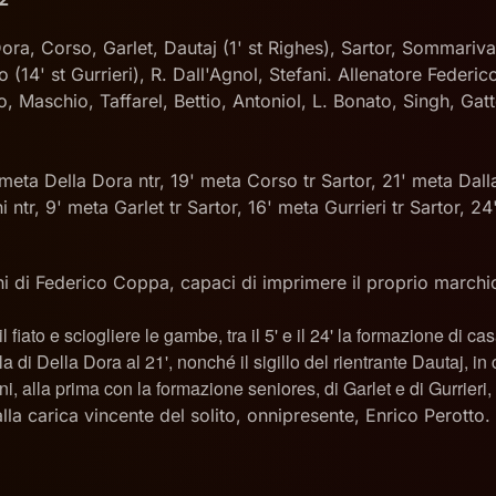
Dora, Corso, Garlet, Dautaj (1' st Righes), Sartor, Sommariva,
io (14' st Gurrieri), R. Dall'Agnol, Stefani. Allenatore Federi
o, Maschio, Taffarel, Bettio, Antoniol, L. Bonato, Singh, Gat
 meta Della Dora ntr, 19' meta Corso tr Sartor, 21' meta Dall
 ntr, 9' meta Garlet tr Sartor, 16' meta Gurrieri tr Sartor, 2
di Federico Coppa, capaci di imprimere il proprio marchio su
fiato e sciogliere le gambe, tra il 5' e il 24' la formazione di cas
la di Della Dora al 21', nonché il sigillo del rientrante Dautaj, i
i, alla prima con la formazione seniores, di Garlet e di Gurrieri
a carica vincente del solito, onnipresente, Enrico Perotto. 