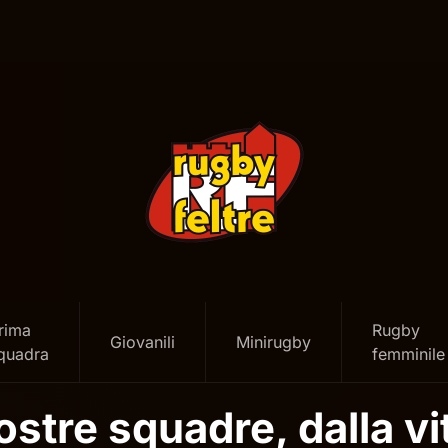
rima
Rugby
Giovanili
Minirugby
quadra
femminile
stre squadre, dalla vit