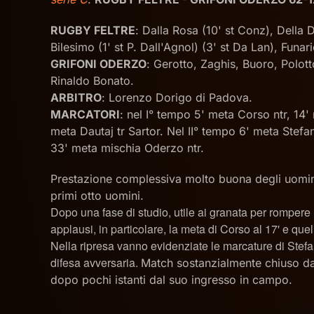
RUGBY FELTRE
: Dalla Rosa (10' st Conz), Della 
Bilesimo (1' st P. Dall'Agnol) (3' st Da Lan), Funar
GRIFONI ODERZO
: Gerotto, Zaghis, Buoro, Polott
Rinaldo Bonato.
ARBITRO
: Lorenzo Dorigo di Padova.
MARCATORI
: nel I° tempo 5' meta Corso ntr, 14'
meta Dautaj tr Sartor. Nel II° tempo 6' meta Stefani
33' meta mischia Oderzo ntr.
Prestazione complessiva molto buona degli uomini 
primi otto uomini.
Dopo una fase di studio, utile ai granata per rompere il 
applausi, in particolare, la meta di Corso al 17' e quel
Nella ripresa vanno evidenziate le marcature di Stefan
difesa avversaria.
Match sostanzialmente chiuso dall
dopo pochi istanti dal suo ingresso in campo.