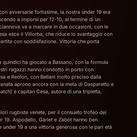
con avversarie fortissime, la nostra under 19 era
uscendo a imporsi per 12-10, al termine di un
diciannove va a marcare in due occasioni, con le
esa esce il Villorba, che riduce lo svantaggio con
tita con soddisfazione. Vittoria che porta
ra quindici ha giocato a Bassano, con la formula
nostri ragazzi hanno condotto in porto con
sa e Reolon, con Bellani molto preciso dalla
i granata aprono ancora con la meta di Gasparetto e
tch) e capitan Cesa, autore di una tripletta,
gliori rugbiste venete, per il consueto trofeo dei
der 19. Aspodello, Garlet e Zabot hanno ben
e under 19 a una vittoria generosa con le pari età