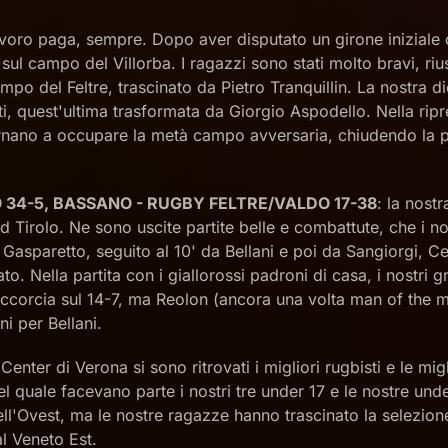
lavoro paga, sempre. Dopo aver disputato un girone iniziale 
 sul campo del Villorba. I ragazzi sono stati molto bravi, ri
mpo del Feltre, trascinato da Pietro Tranquillin. La nostra 
ti, quest'ultima trasformata da Giorgio Aspodello. Nella ripr
ano a occupare la metà campo avversaria, chiudendo la par
O 34-5, BASSANO - RUGBY FELTRE/VALDO 17-38
: la nost
ud Tirolo. Ne sono uscite partite belle e combattute, che i 
Gasparetto, seguito al 10' da Bellani e poi da Sangiorgi, Ce
ato. Nella partita con i giallorossi padroni di casa, i nostr
ccorcia sul 14-7, ma Reolon (ancora una volta man of the ma
ni per Bellani.
 Center di Verona si sono ritrovati i migliori rugbisti e le mi
el quale facevano parte i nostri tre under 17 e le nostre un
ell'Ovest, ma le nostre ragazze hanno trascinato la selezion
al Veneto Est.