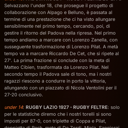
Selvazzano l'under 18, che prosegue il progetto di
collaborazione con Alpago e Belluno, è passata al
termine di una prestazione che ci ha visto allungare
sensibilmente nel primo tempo, cercando, poi, di
gestire il ritorno del Padova nella ripresa. Nel primo
tempo andiamo a marcare con Lorenzo Zanella, con
susseguente trasformazione di Lorenzo Pilat. A metà
tempo va a marcare Riccardo De Cet, che si ripete al
27'. La prima frazione si conclude con la meta di
Matteo Cibien, trasformata da Lorenzo Pilat. Nel
secondo tempo il Padova sale di tono, ma i nostri
ragazzi riescono a condurre in porto la vittoria,
allungando con un piazzato di Nicola Ventolini per il
27-20 conclusivo.
under 14
:
RUGBY LAZIO 1927 - RUGBY FELTRE
: solo
per le statistiche diremo che i nostri torelli si sono
imposti per 87-0, con triplette di Coppa e Pilat,
doppietta di Rech, mete di De Zordi, Miola, Sangiorgi,