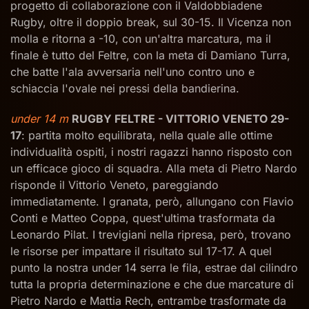
progetto di collaborazione con il Valdobbiadene
Rugby, oltre il doppio break, sul 30-15. Il Vicenza non
molla e ritorna a -10, con un'altra marcatura, ma il
finale è tutto del Feltre, con la meta di Damiano Turra,
che batte l'ala avversaria nell'uno contro uno e
schiaccia l'ovale nei pressi della bandierina.
under 14 m
RUGBY FELTRE - VITTORIO VENETO 29-
17
: partita molto equilibrata, nella quale alle ottime
individualità ospiti, i nostri ragazzi hanno risposto con
un efficace gioco di squadra. Alla meta di Pietro Nardo
risponde il Vittorio Veneto, pareggiando
immediatamente. I granata, però, allungano con Flavio
Conti e Matteo Coppa, quest'ultima trasformata da
Leonardo Pilat. I trevigiani nella ripresa, però, trovano
le risorse per impattare il risultato sul 17-17. A quel
punto la nostra under 14 serra le fila, estrae dal cilindro
tutta la propria determinazione e che due marcature di
Pietro Nardo e Mattia Rech, entrambe trasformate da