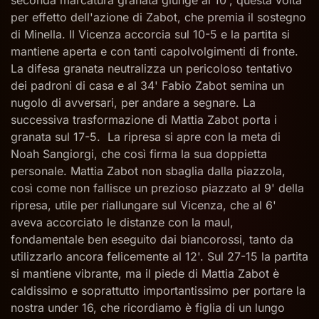
seconda marcatura granata giunge al 10', questa volta
per effetto dell'azione di Zabot, che premia il sostegno
di Minella. Il Vicenza accorcia sul 10-5 e la partita si
mantiene aperta e con tanti capolvolgimenti di fronte.
La difesa granata neutralizza un pericoloso tentativo
dei padroni di casa e al 34' Fabio Zabot semina un
nugolo di avversari, per andare a segnare. La
successiva trasformazione di Mattia Zabot porta i
granata sul 17-5. La ripresa si apre con la meta di
Noah Sangiorgi, che così firma la sua doppietta
personale. Mattia Zabot non sbaglia dalla piazzola,
così come non fallisce un prezioso piazzato al 9' della
ripresa, utile per riallungare sul Vicenza, che al 6'
aveva accorciato le distanze con la maul,
fondamentale ben eseguito dai biancorossi, tanto da
utilizzarlo ancora felicemente al 12'. Sul 27-15 la partita
si mantiene vibrante, ma il piede di Mattia Zabot è
caldissimo e soprattutto importantissimo per portare la
nostra under 16, che ricordiamo è figlia di un lungo